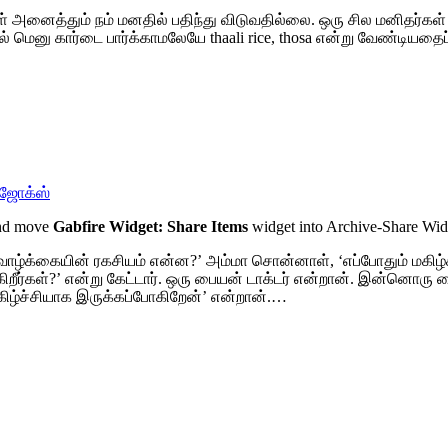
கள் அனைத்தும் நம் மனதில் பதிந்து விடுவதில்லை. ஒரு சில மனிதர்கள்
 மெனு கார்டை பார்க்காமலேயே thaali rice, thosa என்று வேண்டியதை
ஜோக்ஸ்
and move
Gabfire Widget: Share Items
widget into Archive-Share Wi
ா, வாழ்க்கையின் ரகசியம் என்ன?’ அம்மா சொன்னாள், ‘எப்போதும் மகி
ீர்கள்?’ என்று கேட்டார். ஒரு பையன் டாக்டர் என்றான். இன்னொரு
மகிழ்ச்சியாக இருக்கப்போகிறேன்’ என்றான்.…