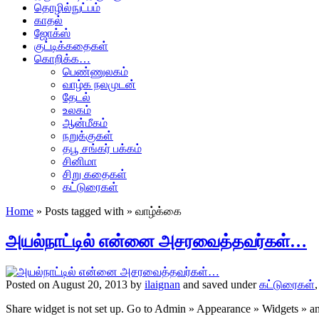
தொழில்நுட்பம்
காதல்
ஜோக்ஸ்
குட்டிக்கதைகள்
கொறிக்க…
பெண்ணுலகம்
வாழ்க நலமுடன்
தேடல்
உலகம்
ஆன்மீகம்
நறுக்குகள்
தபூ சங்கர் பக்கம்
சினிமா
சிறு கதைகள்
கட்டுரைகள்
Home
» Posts tagged with » வாழ்க்கை
அயல்நாட்டில் என்னை அசரவைத்தவர்கள்…
Posted on August 20, 2013 by
ilaignan
and saved under
கட்டுரைகள்
Share widget is not set up. Go to Admin » Appearance » Widgets » 