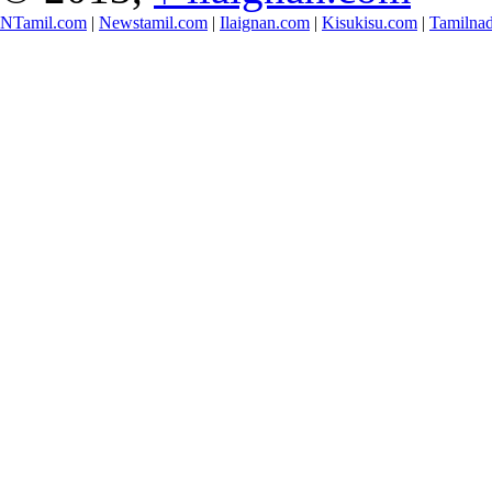
NTamil.com
|
Newstamil.com
|
Ilaignan.com
|
Kisukisu.com
|
Tamilna