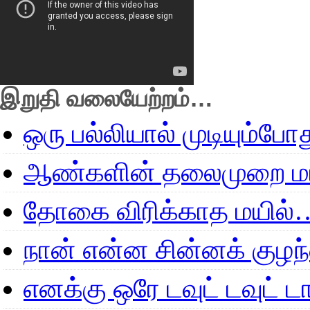
இறுதி வலையேற்றம்…
ஒரு பல்லியால் முடியும்போ
ஆண்களின் தலைமுறை மா
தோகை விரிக்காத மயில்
நான் என்ன சின்னக் குழ
எனக்கு ஒரே டவுட் டவுட்