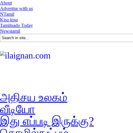
About
Advertise with us
NTamil
Kisu kisu
Tamilnadu Today
Newstamil
அதிசய உலகம்
வீடியோ
இது எப்படி இருக்கு?
தொழில்நுட்பம்