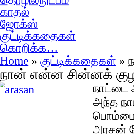
காதல்
ஜோக்ஸ்
குட்டிக்கதைகள்
கொறிக்க…
Home
»
குட்டிக்கதைகள்
» ந
நான் என்ன சின்னக் க
நாட்டை 
அந்த நாட
பொம்மை
அரசன் 