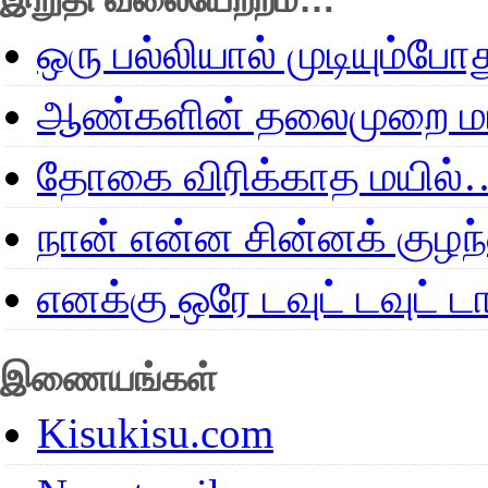
ஒரு பல்லியால் முடியும்போ
ஆண்களின் தலைமுறை மா
தோகை விரிக்காத மயில்
நான் என்ன சின்னக் குழ
எனக்கு ஒரே டவுட் டவுட்
இணையங்கள்
Kisukisu.com