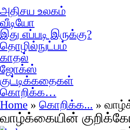
அதிசய உலகம்
வீடியோ
இது எப்படி இருக்கு?
தொழில்நுட்பம்
காதல்
ஜோக்ஸ்
குட்டிக்கதைகள்
கொறிக்க…
Home
»
கொறிக்க...
» வாழ்
வாழ்க்கையின் குறிக்க