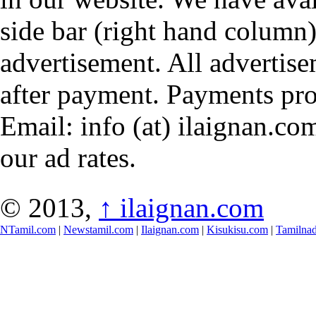
side bar (right hand column)
advertisement. All advertis
after payment. Payments pr
Email: info (at) ilaignan.com
our ad rates.
© 2013,
↑
ilaignan.com
NTamil.com
|
Newstamil.com
|
Ilaignan.com
|
Kisukisu.com
|
Tamilna