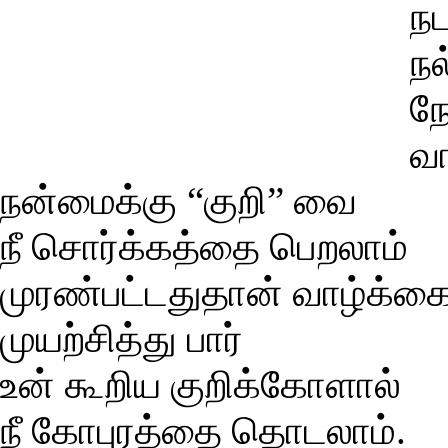
நட
நல
நே
வா
நன்மைக்கு “குறி” வை
நீ சொர்க்கத்தை பெறலாம்
முரண்பட்டதுதான் வாழ்க்க
முயற்சித்து பார்
உன் கூறிய குறிக்கோளால்
நீ கோபுரத்தை தொடலாம்.