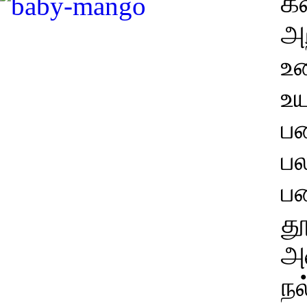
கல
அ
உழ
உ
பண
பல
பண
த
அன
ந