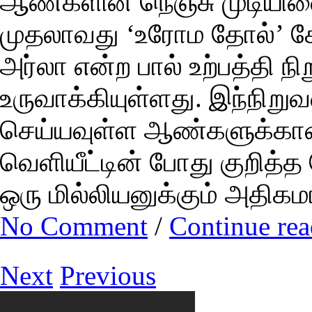
ஆண்களின் நெஞ்சு முடியினை
முதலாவது ‘உரோம தோல்’ கோ
அர்லா என்ற பால் உற்பத்தி
உருவாக்கியுள்ளது. இந்நிற
செய்யவுள்ள ஆண்களுக்கான 
வெளியீட்டின் போது குறித்
ஒரு மில்லியனுக்கும் அதி
No Comment
/
Continue re
Next
Previous