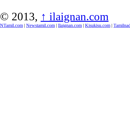
© 2013,
↑
ilaignan.com
NTamil.com
|
Newstamil.com
|
Ilaignan.com
|
Kisukisu.com
|
Tamilna