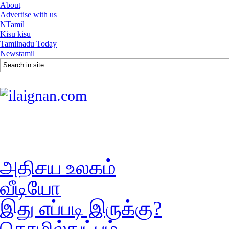
About
Advertise with us
NTamil
Kisu kisu
Tamilnadu Today
Newstamil
அதிசய உலகம்
வீடியோ
இது எப்படி இருக்கு?
தொழில்நுட்பம்