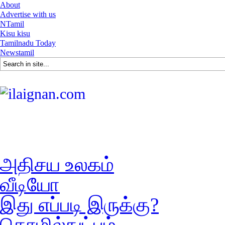
About
Advertise with us
NTamil
Kisu kisu
Tamilnadu Today
Newstamil
அதிசய உலகம்
வீடியோ
இது எப்படி இருக்கு?
தொழில்நுட்பம்