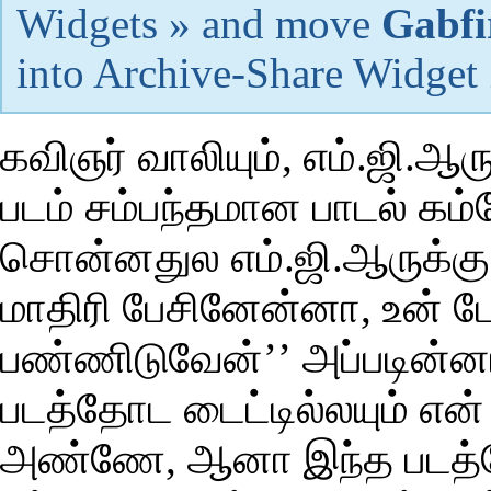
Widgets » and move
Gabfi
into Archive-Share Widget
கவிஞர் வாலியும், எம்.ஜி.ஆரு
படம் சம்பந்தமான பாடல் கம
சொன்னதுல எம்.ஜி.ஆருக்கு க
மாதிரி பேசினேன்னா, உன் ப
பண்ணிடுவேன்’’ அப்படின்னார
படத்தோட டைட்டில்லயும் என்
அண்ணே, ஆனா இந்த படத்தோ