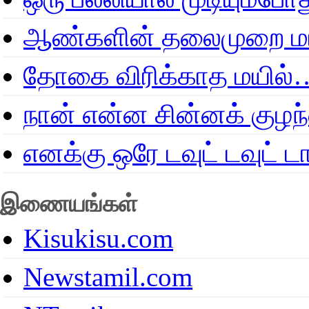
ஆண்களின் தலைமுறை மா
தோகை விரிக்காத மயில்
நான் என்ன சின்னக் குழ
எனக்கு ஒரே டவுட் டவுட்
இணையங்கள்
Kisukisu.com
Newstamil.com