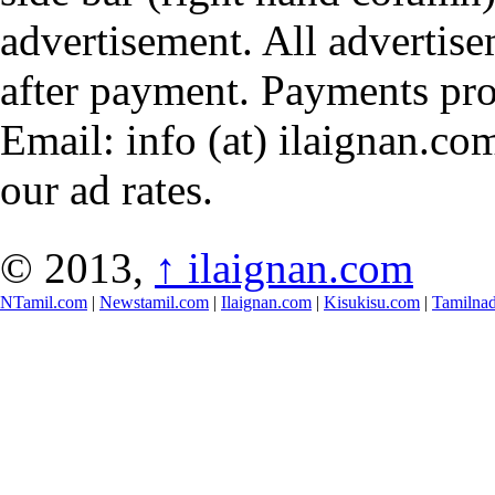
advertisement. All advertis
after payment. Payments pr
Email: info (at) ilaignan.com
our ad rates.
© 2013,
↑
ilaignan.com
NTamil.com
|
Newstamil.com
|
Ilaignan.com
|
Kisukisu.com
|
Tamilna