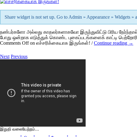
Share widget is not set up. Go to Admin » Appearance » Widgets »
ந‌ண்ப‌ர்களோ அ‌ல்லது காதல‌ர்களாகவோ இரு‌ந்து‌வி‌‌ட்டு ‌பி‌ரிய நே‌ர்‌ந்த
போது ஒ‌ன்றாக எடு‌த்து‌க் கொ‌ண்ட புகை‌ப்பட‌ங்களை‌க் கா‌ட்டி பெ‌ற்றோ
Comments Off
on எ‌ச்ச‌ரி‌க்கையாக இரு‌ங்க‌ள்!
/
Continue reading →
Next
Previous
இறுதி வலையேற்றம்…