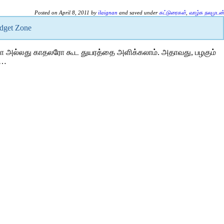
Posted on April 8, 2011 by
ilaignan
and saved under
கட்டுரைகள்
,
வாழ்க நலமுடன்
idget Zone
்ப‌ர்களோ அ‌ல்லது காதலரோ கூட துயர‌த்தை அ‌ளி‌க்கலா‌ம். அதாவது, பழகு‌ம்
ு.…