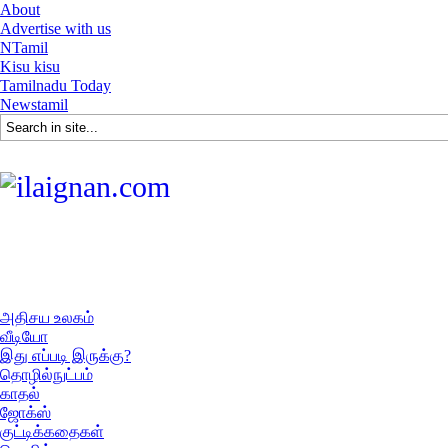
About
Advertise with us
NTamil
Kisu kisu
Tamilnadu Today
Newstamil
அதிசய உலகம்
வீடியோ
இது எப்படி இருக்கு?
தொழில்நுட்பம்
காதல்
ஜோக்ஸ்
குட்டிக்கதைகள்