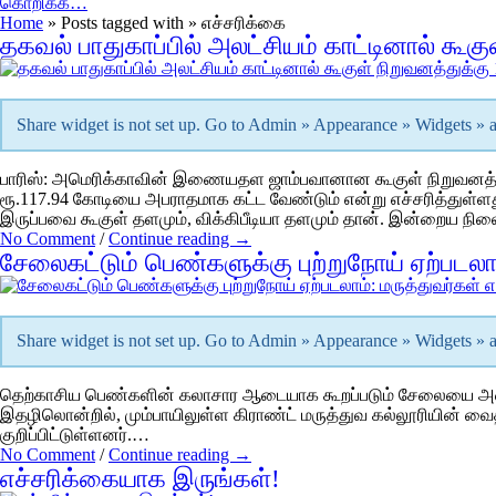
கொறிக்க…
Home
» Posts tagged with » எ‌ச்ச‌ரி‌க்கை
தகவல் பாதுகாப்பில் அலட்சியம் காட்டினால் கூக
Share widget is not set up. Go to Admin » Appearance » Widgets »
பாரிஸ்: அமெரிக்காவின் இணையதள ஜாம்பவானான கூகுள் நிறுவனத்துக்க
ரூ.117.94 கோடியை அபராதமாக கட்ட வேண்டும் என்று எச்சரித்து
இருப்பவை கூகுள் தளமும், விக்கிபீடியா தளமும் தான். இன்றைய நி
No Comment
/
Continue reading →
சேலைகட்டும் பெண்களுக்கு புற்றுநோய் ஏற்படலாம
Share widget is not set up. Go to Admin » Appearance » Widgets »
தெற்காசிய பெண்களின் கலாசார ஆடையாக கூறப்படும் சேலையை அணிவதன்
இதழிலொன்றில், மும்பாயிலுள்ள கிராண்ட் மருத்துவ கல்லூரியின் வைத
குறிப்பிட்டுள்ளனர்.…
No Comment
/
Continue reading →
எ‌ச்ச‌ரி‌க்கையாக இரு‌ங்க‌ள்!