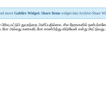
 and move
Gabfire Widget: Share Items
widget into Archive-Share W
ா‌ல் ‌பி‌ரிவு ம‌ட்டு‌ம் துயர‌த்தை அ‌ளி‌ப்ப‌தி‌ல்லை. ‌சில நேரஙக‌ளி‌ல் ந‌ண
‌ரிடமோ அ‌ல்லது கணவ‌ரிடமோ கா‌ண்‌பி‌த்து ‌விடுவே‌ன் எ‌ன்று ‌மிர‌ட்டுவத