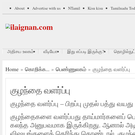
About
Advertise with us
NTamil
Kisu kisu
Tamilnadu To
அதிசய உலகம்
வீடியோ
இது எப்படி இருக்கு?
தொழில்நுட்
Home
»
கொறிக்க...
»
பெண்ணுலகம்
» குழந்தை வளர்ப்பு
குழந்தை வளர்ப்பு
குழந்தை வளர்ப்பு – பிறப்பு முதல் பத்து வயத
குழந்தைகளை வளர்ப்பது தாய்மார்களைப் ப
கலந்த அனுபவமாக இருக்கிறது. ஆனால் அட
விஷயங்களைத் தெரிந்து கொண்டால், குழந்தை 