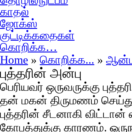
காதல்
ஜோக்ஸ்
குட்டிக்கதைகள்
கொறிக்க…
Home
»
கொறிக்க...
»
ஆன்ம
புத்தரின் அன்பு
பெரியவர் ஒருவருக்கு புத்தர
தன் மகன் திருமணம் செய்
புத்தரின் சீடனாகி விட்டான
கோபத்துக்கு காரணம். ஒரு