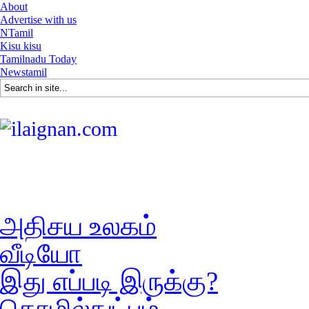
About
Advertise with us
NTamil
Kisu kisu
Tamilnadu Today
Newstamil
அதிசய உலகம்
வீடியோ
இது எப்படி இருக்கு?
தொழில்நுட்பம்