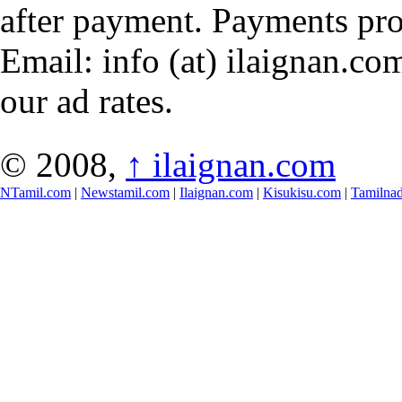
after payment. Payments pr
Email: info (at) ilaignan.com
our ad rates.
© 2008,
↑
ilaignan.com
NTamil.com
|
Newstamil.com
|
Ilaignan.com
|
Kisukisu.com
|
Tamilna