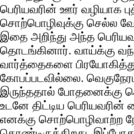
பெரியவரின் ஊர் வழியாக புத
சொற்பொழிவுக்கு செல்ல வேண
இதை அறிந்து அந்த பெரியவர்
தொடங்கினார். வாய்க்கு வந
வார்த்தைகளை பிரயோகித்து த
கோபப்படவில்லை. வெகுநேரம்
இருந்ததால் போதனைக்கு செ
உடனே திட்டிய பெரியவரின் க
எனக்கு சொற்பொழிவாற்ற நேர
கொண்டிருக்கிறது. இப்போத