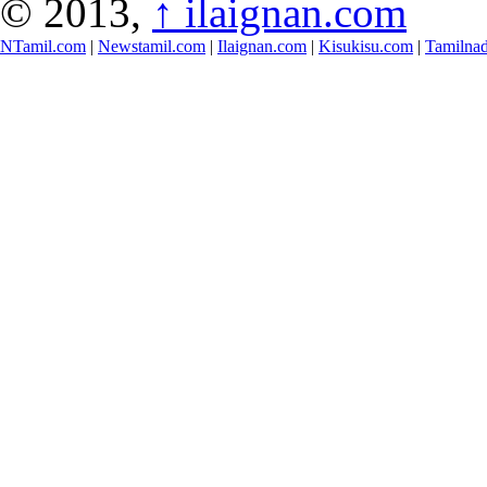
© 2013,
↑
ilaignan.com
NTamil.com
|
Newstamil.com
|
Ilaignan.com
|
Kisukisu.com
|
Tamilna