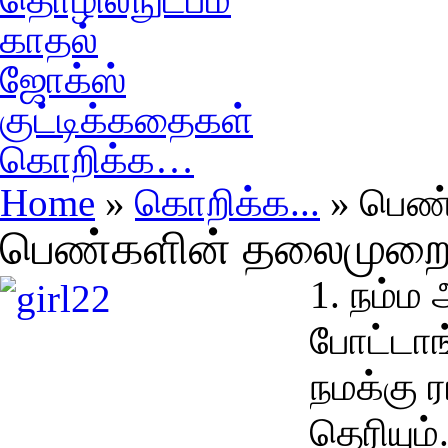
காதல்
ஜோக்ஸ்
குட்டிக்கதைகள்
கொறிக்க…
Home
»
கொறிக்க...
» பெண்
பெண்களின் தலைமுறை 
1. நம்ம
போட்டாங
நமக்கு 
தெரியும்