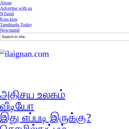
About
Advertise with us
NTamil
Kisu kisu
Tamilnadu Today
Newstamil
அதிசய உலகம்
வீடியோ
இது எப்படி இருக்கு?
தொழில்நுட்பம்