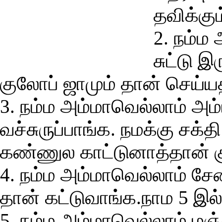
தவிக்கும
2. நம்ம
சுட்டு இ
குலோப் ஜாமும் தான் செய்யத்
3. நம்ம அம்மாவெல்லாம் அம்
வச்சுருப்பாங்க. நமக்கு சக்
கண்ணுல காட்டுனாத்தான் கு
4. நம்ம அம்மாவெல்லாம் சேலை
தான் கட்டுவாங்க.நாம 5 இல்
5. நம்ம அம்மாவெல்லாம் மஞ்ச