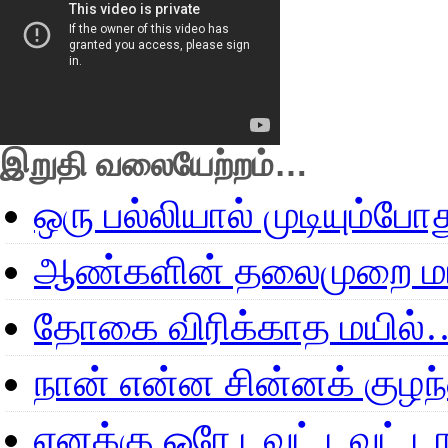
இறுதி வலையேற்றம்…
ஒரு பல்லியால் முடியும்போ
ஆண்களின் தலைமுறை மா
தோகை விரிக்காத மயில்
நான் என்ன சின்னக் குழ
எனக்கு ஒரே டவுட் டவுட்