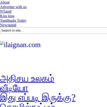
About
Advertise with us
NTamil
Kisu kisu
Tamilnadu Today
Newstamil
அதிசய உலகம்
வீடியோ
இது எப்படி இருக்கு?
தொழில்நுட்பம்