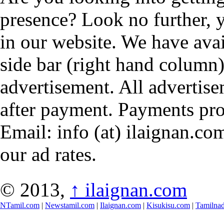
presence? Look no further, 
in our website. We have avai
side bar (right hand column)
advertisement. All advertis
after payment. Payments pr
Email: info (at) ilaignan.com
our ad rates.
© 2013,
↑
ilaignan.com
NTamil.com
|
Newstamil.com
|
Ilaignan.com
|
Kisukisu.com
|
Tamilna