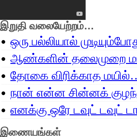
இறுதி வலையேற்றம்…
ஒரு பல்லியால் முடியும்போ
ஆண்களின் தலைமுறை மா
தோகை விரிக்காத மயில்
நான் என்ன சின்னக் குழ
எனக்கு ஒரே டவுட் டவுட்
இணையங்கள்