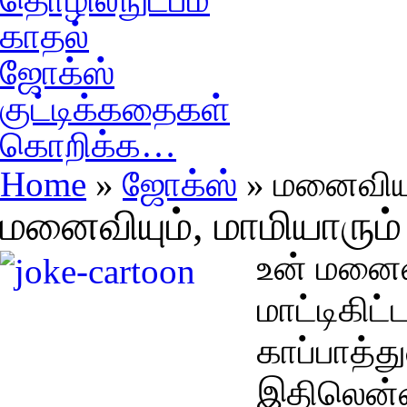
காதல்
ஜோக்ஸ்
குட்டிக்கதைகள்
கொறிக்க…
Home
»
ஜோக்ஸ்
» மனைவியும
மனைவியும், மாமியாரும்
உன் மனைவி
மாட்டிகிட
காப்பாத்த
இதிலென்ன