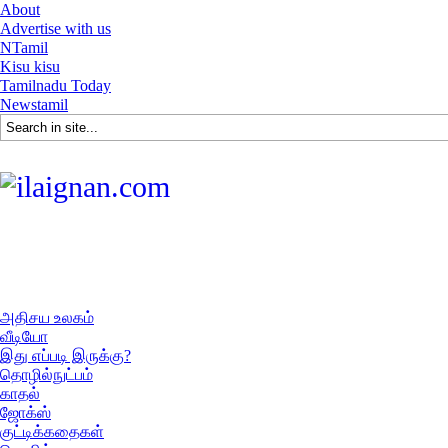
About
Advertise with us
NTamil
Kisu kisu
Tamilnadu Today
Newstamil
அதிசய உலகம்
வீடியோ
இது எப்படி இருக்கு?
தொழில்நுட்பம்
காதல்
ஜோக்ஸ்
குட்டிக்கதைகள்