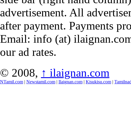
advertisement. All advertis
after payment. Payments pr
Email: info (at) ilaignan.com
our ad rates.
© 2008,
↑
ilaignan.com
NTamil.com
|
Newstamil.com
|
Ilaignan.com
|
Kisukisu.com
|
Tamilna