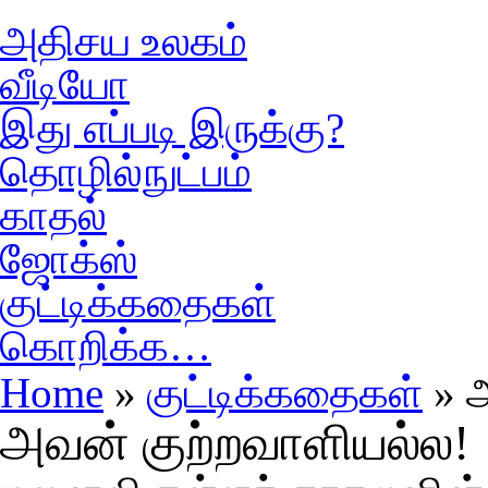
அதிசய உலகம்
வீடியோ
இது எப்படி இருக்கு?
தொழில்நுட்பம்
காதல்
ஜோக்ஸ்
குட்டிக்கதைகள்
கொறிக்க…
Home
»
குட்டிக்கதைகள்
» அ
அவன் குற்றவாளியல்ல!