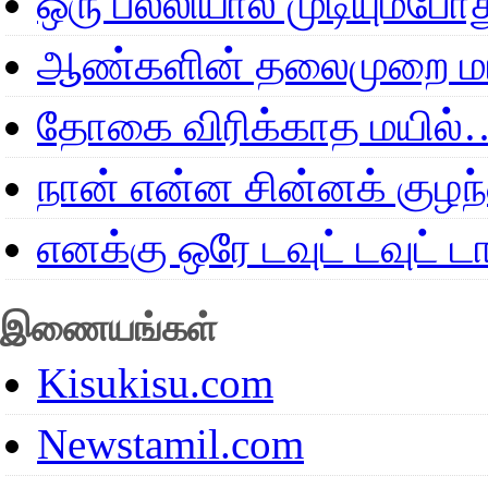
ஒரு பல்லியால் முடியும்போ
ஆண்களின் தலைமுறை மா
தோகை விரிக்காத மயில்
நான் என்ன சின்னக் குழ
எனக்கு ஒரே டவுட் டவுட்
இணையங்கள்
Kisukisu.com
Newstamil.com