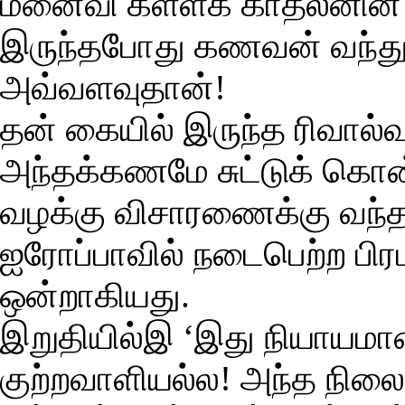
மனைவி கள்ளக் காதலனின்
இருந்தபோது கணவன் வந்துவ
அவ்வளவுதான்!
தன் கையில் இருந்த ரிவால
அந்தக்கணமே சுட்டுக் கொன்
வழக்கு விசாரணைக்கு வந்த
ஐரோப்பாவில் நடைபெற்ற பிர
ஒன்றாகியது.
இறுதியில்இ ‘இது நியாய
குற்றவாளியல்ல! அந்த நில