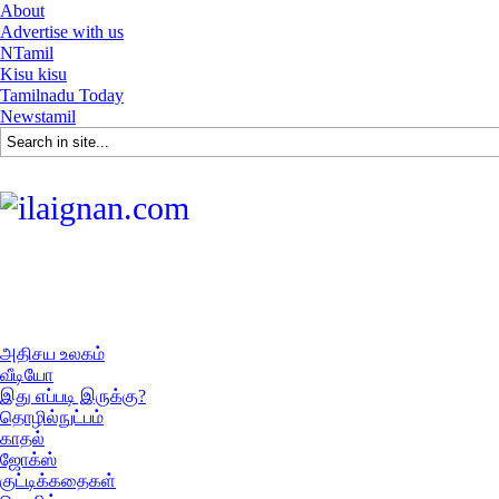
About
Advertise with us
NTamil
Kisu kisu
Tamilnadu Today
Newstamil
அதிசய உலகம்
வீடியோ
இது எப்படி இருக்கு?
தொழில்நுட்பம்
காதல்
ஜோக்ஸ்
குட்டிக்கதைகள்