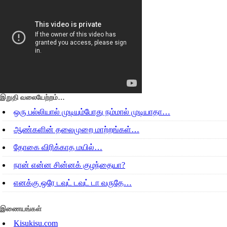
இறுதி வலையேற்றம்…
ஒரு பல்லியால் முடியும்போது நம்மால் முடியாதா…
ஆண்களின் தலைமுறை மாற்றங்கள்…
தோகை விரிக்காத மயில்…
நான் என்ன சின்னக் குழந்தையா?
எனக்கு ஒரே டவுட் டவுட் டா வருதே…
இணையங்கள்
Kisukisu.com