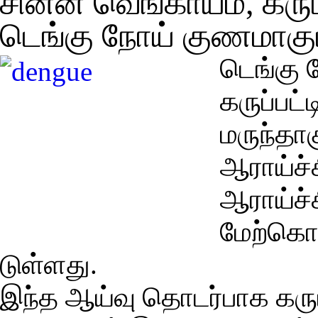
சின்ன வெங்காயம், கரும்
டெங்கு நோய் குண­மாகு
டெங்கு ந
கருப்­பட்
மருந்­தா
ஆராய்ச்ச
ஆராய்ச்
மேற்­கொண்
டுள்­ளது.
இந்த ஆய்வு தொடர்­பாக கரும