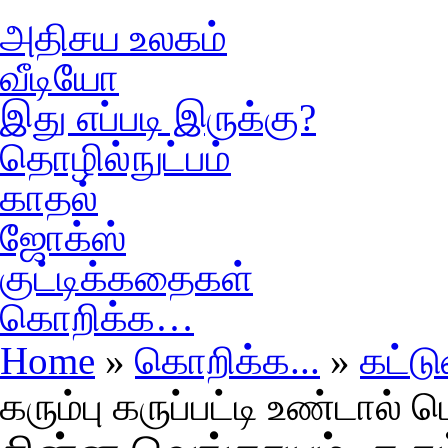
அதிசய உலகம்
வீடியோ
இது எப்படி இருக்கு?
தொழில்நுட்பம்
காதல்
ஜோக்ஸ்
குட்டிக்கதைகள்
கொறிக்க…
Home
»
கொறிக்க...
»
கட்ட
கரும்பு கருப்பட்டி உண்டால்