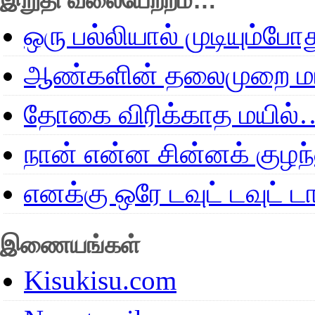
இறுதி வலையேற்றம்…
ஒரு பல்லியால் முடியும்போ
ஆண்களின் தலைமுறை மா
தோகை விரிக்காத மயில்
நான் என்ன சின்னக் குழ
எனக்கு ஒரே டவுட் டவுட்
இணையங்கள்
Kisukisu.com