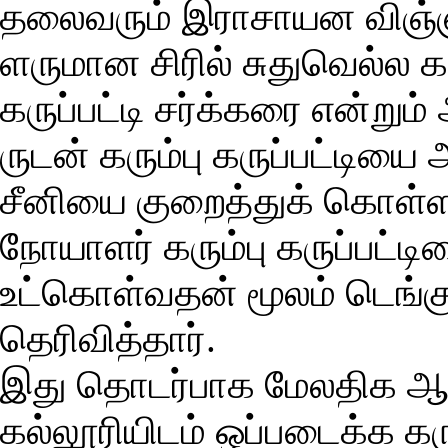
தலை­வரும் இரா­சா­யன விஞ்­
ள­ரு­மான சிரில் சுது­வெல்ல 
கருப்­பட்டி சர்க்­கரை என்றும் 
ருடன் கரும்பு கருப்­பட்­டியை
சீனியை குறைத்துக் கொள்ள ம
நோயாளர் கரும்பு கருப்­பட்­டி
உட்­கொள்­வதன் மூலம் டெங்கு
தெரி­வித்தார்.
இது தொடர்­பாக மேல­திக ஆய
கல்­லூ­ரி­யிடம் ஒப்­ப­டைக்க 