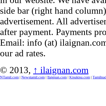
side bar (right hand column)
advertisement. All advertis
after payment. Payments pr
Email: info (at) ilaignan.com
our ad rates.
© 2013,
↑
ilaignan.com
NTamil.com
|
Newstamil.com
|
Ilaignan.com
|
Kisukisu.com
|
Tamilna