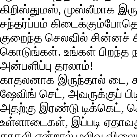
கிறிஸ்துமஸ், முஸ்லீமாக இருந
சந்தர்ப்பம் கிடைக்கும்போத
குறைந்த செலவில் சின்னச் ச
கொடுங்கள். உங்கள் பிறந்த 
அன்பளிப்பு தரலாம்!
காதலனாக இருந்தால் டை, சட
ஷேவிங் செட், அவருக்குப் பிட
அதற்கு இரண்டு டிக்கெட், க
உள்ளாடைகள், இப்படி ஏதாவத
காதலி என்றால் மலிவு விலை