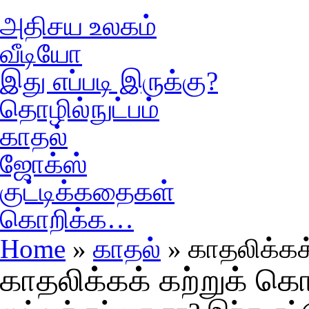
அதிசய உலகம்
வீடியோ
இது எப்படி இருக்கு?
தொழில்நுட்பம்
காதல்
ஜோக்ஸ்
குட்டிக்கதைகள்
கொறிக்க…
Home
»
காதல்
» காதலிக்கக
காதலிக்கக் கற்றுக் க