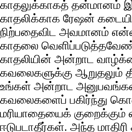
காதலுக்காகத் தன்மானம் 
காதலிக்காக ரேஷன் கடையில்
நிற்பதைவிட அவமானம் என்ன
காதலை வெளிப்படுத்தவேண்ட
காதலியின் அன்றாட வாழ்க்கை
கவலைகளுக்கு ஆறுதலும் தீர்
உங்கள் அன்றாட அனுபவங்க
கவலைகளைப் பகிர்ந்து கொள
மரியாதையைக் குறைக்கும்
ஈடுபடாதீர்கள். அந்த மாதிர