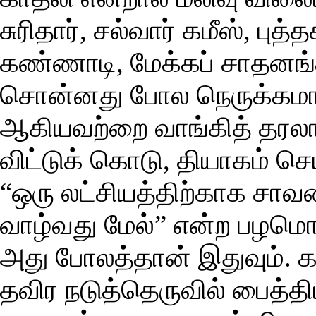
சுரிதார், சல்வார் கமீஸ், பு
கண்ணாடி, மேக்கப் சாதனங்க
சொன்னது போல நெருக்கமாக
ஆகியவற்றை வாங்கித் தரலா
விட்டுக் கொடு, தியாகம் ச
“ஒரு லட்சியத்திற்காக சாவ
வாழ்வது மேல்” என்ற பழமொழ
அது போலத்தான் இதுவும். 
தவிர நடுத்தெருவில் பைத்