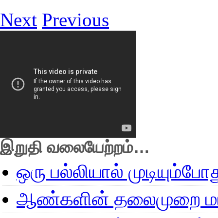
Next
Previous
இறுதி வலையேற்றம்…
ஒரு பல்லியால் முடியும்போ
ஆண்களின் தலைமுறை மா