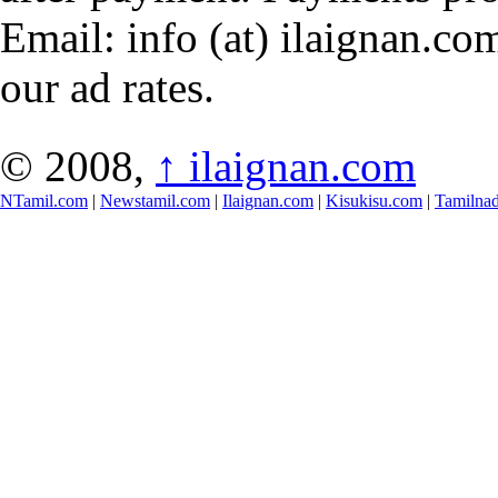
Email: info (at) ilaignan.com
our ad rates.
© 2008,
↑
ilaignan.com
NTamil.com
|
Newstamil.com
|
Ilaignan.com
|
Kisukisu.com
|
Tamilna