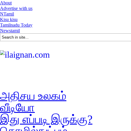
About
Advertise with us
NTamil
Kisu kisu
Tamilnadu Today
Newstamil
அதிசய உலகம்
வீடியோ
இது எப்படி இருக்கு?
தொழில்நுட்பம்