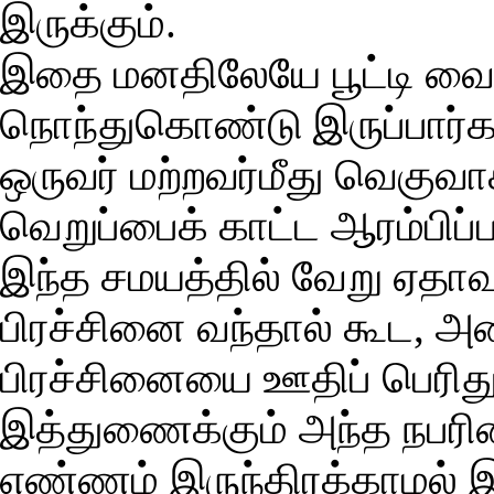
இருக்கும்.
இதை மனதிலேயே பூட்டி வைத்
நொந்துகொண்டு இருப்பார்க
ஒருவர் மற்றவர்மீது வெகுவா
வெறுப்பைக் காட்ட ஆரம்பிப்ப
இந்த சமயத்தில் வேறு ஏதாவ
பிரச்சினை வந்தால் கூட, 
பிரச்சினையை ஊதிப் பெரிது 
இத்துணைக்கும் அந்த நபரி
எண்ணம் இருந்திரக்காமல் இர