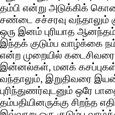
தம்பி என்று அடுக்கிக் க
சண்டை சச்சரவு வந்தாலும் க
ஒரு இனம் புரியாத ஆனந்தம்
இந்தக் குடும்ப வாழ்க்க
என்ற முறையில் கடைசிவரை க
இன்னல்கள், மனக் கசப்புகள்
வந்தாலும், இறுதிவரை இய
புரிந்துணர்வுடனும் ஒரே ப
தம்பதியினருக்கு சிறந்த எதி
இவ்வாறு ஒரு குடும்ப வாழ்