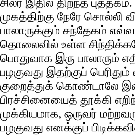
சிலர் இதில் திறந்த புத்தகம
முகத்திற்கு நேரே சொல்லி வி
பாலாருக்கும் சந்தேகம் எவ்வ
தொலைவில் உள்ள சிந்திக்கவ
பொதுவாக இரு பாலாரும் எத
பழகுவது இதற்குப் பெரிதும்
குறைத்துக் கொண்டாலே இலக
பிரச்சினையைத் தூக்கி எறிந்
முக்கியமாக, ஒருவர் மற்றவர
பழகுவது எனக்குப் பிடிக்க