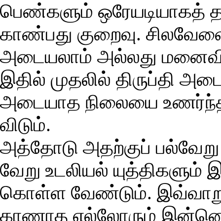
பெண்களும் ஒரேயடியாகத் தாம
காண்பது குறைவு. சிலவேளை
அடையலாம் அல்லது மனைவி ம
இதில் முதலில் திருப்தி அடைந
அடையாத நிலையை உணர்ந்தாலே
விடும்.
அத்தோடு அதற்குப் பல்வேறு 
வேறு உடலியல் யுத்திகளும் இ
கொள்ள வேண்டும். இவ்வாறு 
காணாத எல்லோரும் இன்னொர