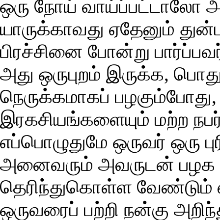
ஒரு நோய் வாய்ப்பட்டாலோ 
யாருக்காவது ஏதேனும் துன்
பிரச்சினை போன்று பார்ப்ப
அது ஒருபுறம் இருக்க, பொத
நெருக்கமாகப் பழகும்போது
இரகசியங்களையும் மற்ற நபர
எப்பொழுதுமே ஒருவர் ஒரு பு
அனைவரும் அவருடன் பழக வே
தெரிந்துகொள்ள வேண்டும் எ
ஒருவரைப் பற்றி நன்கு அறி