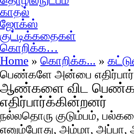
காதல்
ஜோக்ஸ்
குட்டிக்கதைகள்
கொறிக்க…
Home
»
கொறிக்க...
»
கட்ட
பெண்களே அன்பை எதிர்பார்
ஆண்களை விட பெண்க
எதிர்பார்க்கின்றனர்
நல்லதொரு குடும்பம், பல்கலை
எனும்போது, அம்மா, அப்பா,