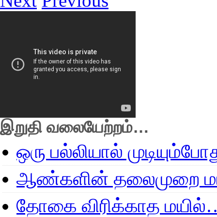
Next
Previous
இறுதி வலையேற்றம்…
ஒரு பல்லியால் முடியும்போ
ஆண்களின் தலைமுறை மா
தோகை விரிக்காத மயில்