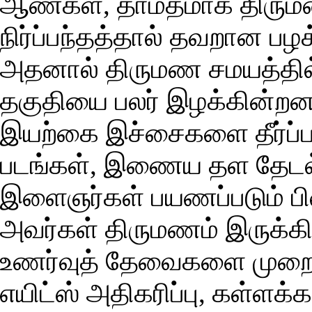
ஆண்கள், தாமதமாக திரும
நிர்ப்பந்தத்தால் தவறான பழ
அதனால் திருமண சமயத்தில் 
தகுதியை பலர் இழக்கின்றனர
இயற்கை இச்சைகளை தீர்ப்பத
படங்கள், இணைய தள தேடல்
இளைஞர்கள் பயணப்படும் பின
அவர்கள் திருமணம் இருக்க
உணர்வுத் தேவைகளை முறை
எயிட்ஸ் அதிகரிப்பு, கள்ளக்