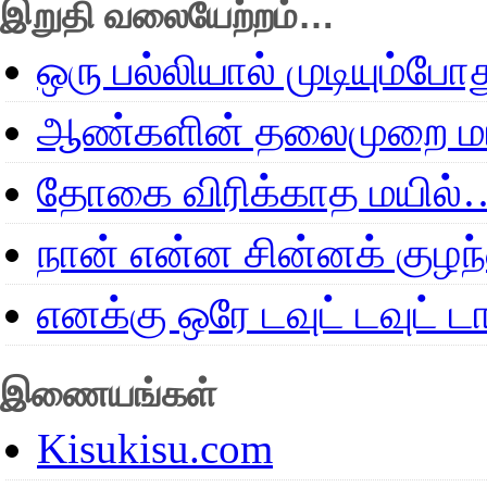
இறுதி வலையேற்றம்…
ஒரு பல்லியால் முடியும்போ
ஆண்களின் தலைமுறை மா
தோகை விரிக்காத மயில்
நான் என்ன சின்னக் குழ
எனக்கு ஒரே டவுட் டவுட்
இணையங்கள்
Kisukisu.com