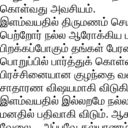
கொள்வது அவசியம்.
இளம்வயதில் திருமணம் செய
பெற்றோர் நல்ல ஆரோக்கிய ம
பிறக்கப்போகும் தங்கள் பே
பொறுப்பில் பார்த்துக் கொ
பிரச்சினையான குழந்தை வளர
சாதாரண விஷயமாகி விடுகிறது
இளம்வயதில் இல்லறமே நல்ல
மனதில் பதிவாகி விடும். ஆக
வேலை…அப்பவே கல்யாணம்’