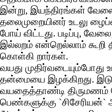
இன்று, இயந்திரங்கள் வ
தலைமுறையினர் உடலு ழைப்
போய் விட்டது. படிப்பு, வேல
இல்லறம் என்றெல்லாம் கூற
கொள்கி றார்கள்.
வயது முதிர்வடையும்போது உ
தன்மையை இழக்கிறது. இடுப
வயதைத்தாண்டி திருமணம்
பெண்களுக்கு `சிசேரியன்` 