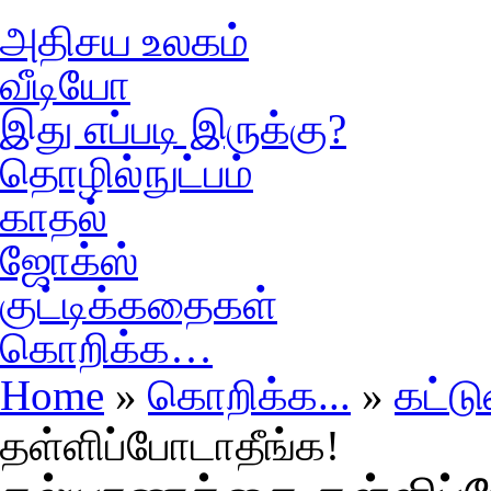
அதிசய உலகம்
வீடியோ
இது எப்படி இருக்கு?
தொழில்நுட்பம்
காதல்
ஜோக்ஸ்
குட்டிக்கதைகள்
கொறிக்க…
Home
»
கொறிக்க...
»
கட்ட
தள்ளிப்போடாதீங்க!