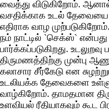
வைத்து விடுகிறோம். ஆனால
வசதிக்காக உடல் தேவையை ப
எதிராக வாழ முற்படுகிறோம்
நம் நாட்டில் `செக்ஸ்` என்ப
பார்க்கப்படுகிறது. உடலுறவு 
திருமணத்திற்கு முன்பு 
கலாசார சீர்கேடு என சுழற்று
உடலியக்க தேவைகளை உள்ளு
வாழ்கிறோம். தாமதமான திரு
உளவியல் ரீதியாகவும் கூட ப