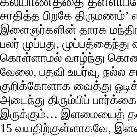
கல்யாணத்தை தள்ளிப்ப
சாதித்த பிறகே திருமணம்’
இளைஞர்களின் தாரக மந்திரம
பலர் முப்பது, முப்பத்தைந்
கொள்ளாமல் வாழ்ந்து கொண்டிர
வேலை, பதவி உயர்வு, நல்ல 
குறிக்கோளாக வைத்து ஓடிக
அடைந்து திரும்பிப் பார்க்க
இருக்கும்… இளமையைத் த
15 வயதிற்குள்ளாகவே, இளம