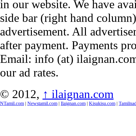
in our website. We have avai
side bar (right hand column)
advertisement. All advertis
after payment. Payments pr
Email: info (at) ilaignan.com
our ad rates.
© 2012,
↑
ilaignan.com
NTamil.com
|
Newstamil.com
|
Ilaignan.com
|
Kisukisu.com
|
Tamilna