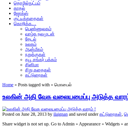
தொழில்நுட்பம்
காதல்
ஜோக்ஸ்
குட்டிக்கதைகள்
கொறிக்க…
பெண்ணுலகம்
வாழ்க நலமுடன்
தேடல்
உலகம்
ஆன்மீகம்
நறுக்குகள்
தபூ சங்கர் பக்கம்
சினிமா
சிறு கதைகள்
கட்டுரைகள்
Home
» Posts tagged with » மொபைல்
உலகின் அதி வேக வலையமைப்பு அடுத்த வாரம்
Posted on June 28, 2013 by
ilaignan
and saved under
கட்டுரைகள்
,
க
Share widget is not set up. Go to Admin » Appearance » Widgets » 