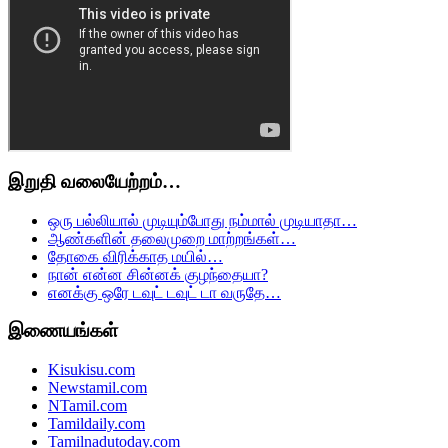
இறுதி வலையேற்றம்…
ஒரு பல்லியால் முடியும்போது நம்மால் முடியாதா…
ஆண்களின் தலைமுறை மாற்றங்கள்…
தோகை விரிக்காத மயில்…
நான் என்ன சின்னக் குழந்தையா?
எனக்கு ஒரே டவுட் டவுட் டா வருதே…
இணையங்கள்
Kisukisu.com
Newstamil.com
NTamil.com
Tamildaily.com
Tamilnadutoday.com