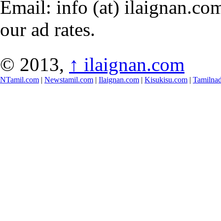
Email: info (at) ilaignan.com
our ad rates.
© 2013,
↑
ilaignan.com
NTamil.com
|
Newstamil.com
|
Ilaignan.com
|
Kisukisu.com
|
Tamilna