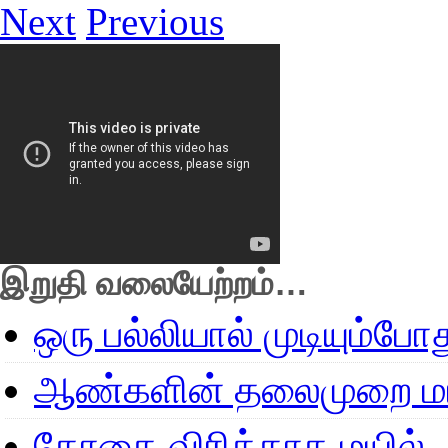
Next
Previous
இறுதி வலையேற்றம்…
ஒரு பல்லியால் முடியும்போ
ஆண்களின் தலைமுறை மா
தோகை விரிக்காத மயில்