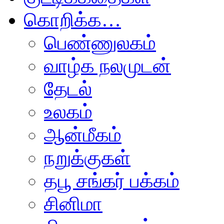
கொறிக்க…
பெண்ணுலகம்
வாழ்க நலமுடன்
தேடல்
உலகம்
ஆன்மீகம்
நறுக்குகள்
தபூ சங்கர் பக்கம்
சினிமா