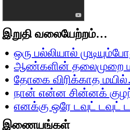
இறுதி வலையேற்றம்…
ஒரு பல்லியால் முடியும்ப
ஆண்களின் தலைமுறை ம
தோகை விரிக்காத மயில
நான் என்ன சின்னக் கு
எனக்கு ஒரே டவுட் டவுட்
இணையங்கள்