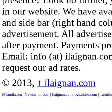
in our website. We have avai
and side bar (right hand co
advertisement. All advertis
after payment. Payments pr
Email: info (at) ilaignan.co
request our ad rates.
© 2013,
↑
ilaignan.com
NTamil.com
|
Newstamil.com
|
Ilaignan.com
|
Kisukisu.com
|
Tamiln