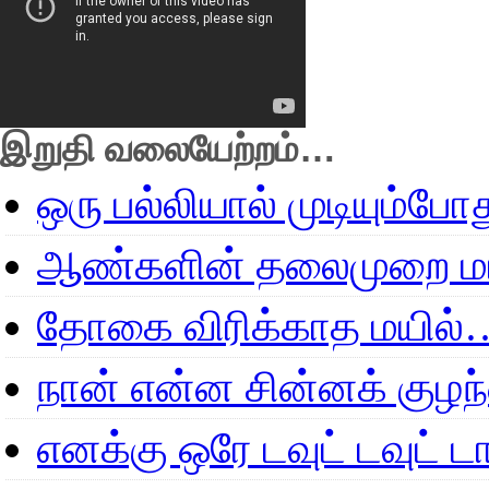
இறுதி வலையேற்றம்…
ஒரு பல்லியால் முடியும்போ
ஆண்களின் தலைமுறை மா
தோகை விரிக்காத மயில்
நான் என்ன சின்னக் குழ
எனக்கு ஒரே டவுட் டவுட்