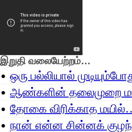
இறுதி வலையேற்றம்…
ஒரு பல்லியால் முடியும்போ
ஆண்களின் தலைமுறை மா
தோகை விரிக்காத மயில்
நான் என்ன சின்னக் குழ