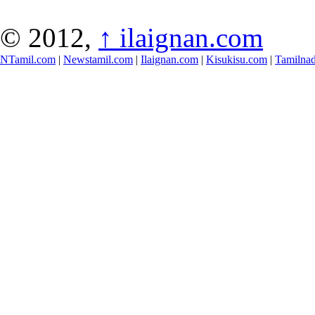
© 2012,
↑
ilaignan.com
NTamil.com
|
Newstamil.com
|
Ilaignan.com
|
Kisukisu.com
|
Tamilna