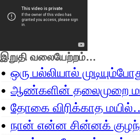
இறுதி வலையேற்றம்…
ஒரு பல்லியால் முடியும்போ
ஆண்களின் தலைமுறை மா
தோகை விரிக்காத மயில்
நான் என்ன சின்னக் குழ