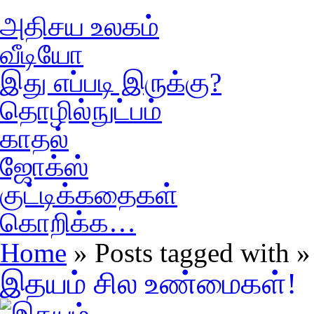
அதிசய உலகம்
வீடியோ
இது எப்படி இருக்கு?
தொழில்நுட்பம்
காதல்
ஜோக்ஸ்
குட்டிக்கதைகள்
கொறிக்க…
Home
» Posts tagged with 
இதயம் சில உண்மைகள்!