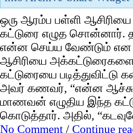
ஒரு ஆரம்ப பள்ளி ஆசிரியை
கட்டுரை எழுத சொன்னார். த
என்ன செய்ய வேண்டும் என வி
ஆசிரியை அக்கட்டுரைகளை த
கட்டுரையை படித்துவிட்டு 
அவர் கணவர், “என்ன ஆச்சு?
மாணவன் எழுதிய இந்த கட்டு
கொடுத்தார். அதில், “கடவ
No Comment
/
Continue re