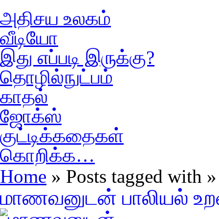
அதிசய உலகம்
வீடியோ
இது எப்படி இருக்கு?
தொழில்நுட்பம்
காதல்
ஜோக்ஸ்
குட்டிக்கதைகள்
கொறிக்க…
Home
» Posts tagged with
மாணவனுடன் பாலியல் உறவ