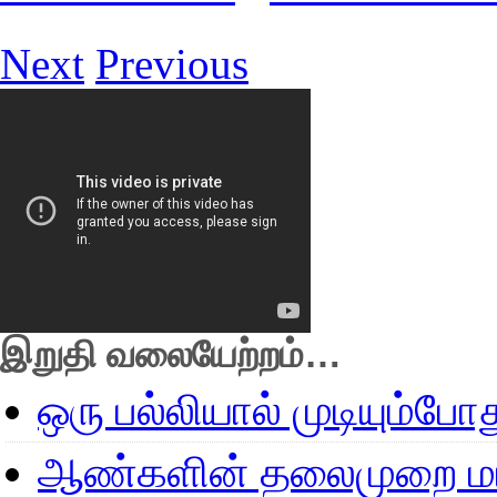
Next
Previous
இறுதி வலையேற்றம்…
ஒரு பல்லியால் முடியும்போ
ஆண்களின் தலைமுறை மா