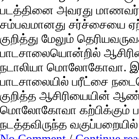
படத்தினை அவரது மாணவர்கள
சம்பவமானது சர்ச்சையை ஏற்ப
குறித்து மேலும் தெரியவருவ
பாடசாலையொன்றில் ஆசிரி
நடாலியா மொலோகோவா. இவரின
பாடசாலையில் பரீட்சை நடைப
குறித்த ஆசிரியையின் ஆண
மொலோகோவா கற்பிக்கும் பா
நடத்தவிருந்த வகுப்பறையில
No Comment
/
Continue re