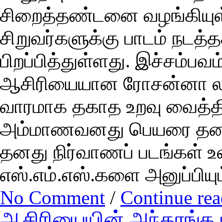
சிறைத்தண்டனை வழங்கியுள
சிறுவர்களுக்கு பாடம் நடத்
பிறப்பித்துள்ளது. இச்சம்பவ
ஆசிரியையான ரோசன்னா லா
வாரமாக தகாத உறவு வைத்திரு
அம்மாணவனது பெயரை தனது மா
தனது நிர்வாணப் படங்கள் 
எஸ்.எம்.எஸ்.களை அனுப்பியும
No Comment
/
Continue re
ஆசிரியையின் அந்தரங்க