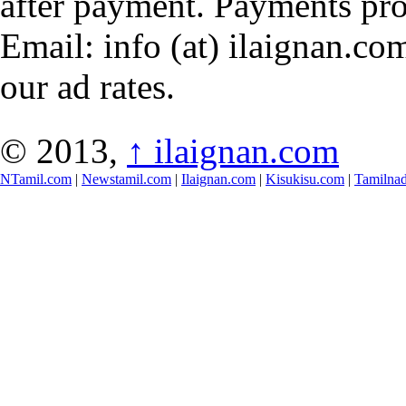
after payment. Payments pr
Email: info (at) ilaignan.com
our ad rates.
© 2013,
↑
ilaignan.com
NTamil.com
|
Newstamil.com
|
Ilaignan.com
|
Kisukisu.com
|
Tamilna